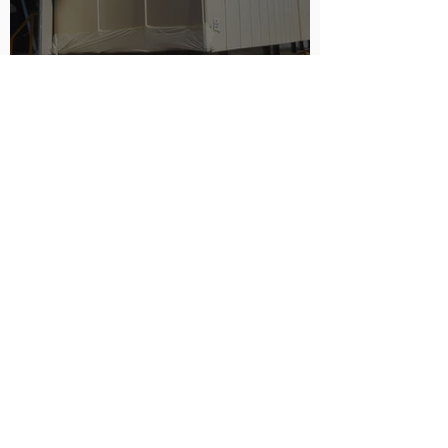
Protection incendie intégrée
pour les E-Houses modulaires
COMMENT CONCEVOIR VOTRE
SOLUTION DE PROTECTION
INCENDIE :
1
NOUS CONTACTER
Remplissez vos coordonnées ci-
dessous et nous vous contacterons